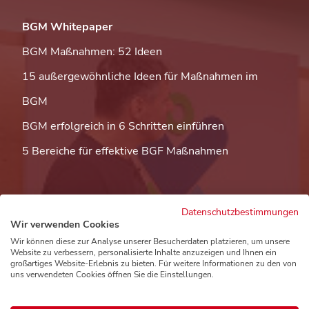
BGM Whitepaper
BGM Maßnahmen: 52 Ideen
15 außergewöhnliche Ideen für Maßnahmen im
BGM
BGM erfolgreich in 6 Schritten einführen
5 Bereiche für effektive BGF Maßnahmen
Datenschutzbestimmungen
Wir verwenden Cookies
Wir können diese zur Analyse unserer Besucherdaten platzieren, um unsere
Website zu verbessern, personalisierte Inhalte anzuzeigen und Ihnen ein
Instagram
Linkedin
großartiges Website-Erlebnis zu bieten. Für weitere Informationen zu den von
uns verwendeten Cookies öffnen Sie die Einstellungen.
Impressum