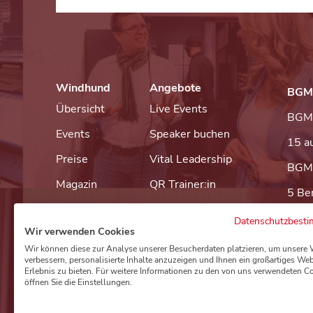
Windhund
Angebote
BGM
Übersicht
Live Events
BGM 
Events
Speaker buchen
15 a
Preise
Vital Leadership
BGM e
Magazin
QR Trainer:in
5 Be
Über uns
Movemagnet
Datenschutzbest
Wir verwenden Cookies
Kontakt
Digital Health Day
Wir können diese zur Analyse unserer Besucherdaten platzieren, um unsere 
verbessern, personalisierte Inhalte anzuzeigen und Ihnen ein großartiges Web
Erlebnis zu bieten. Für weitere Informationen zu den von uns verwendeten C
öffnen Sie die Einstellungen.