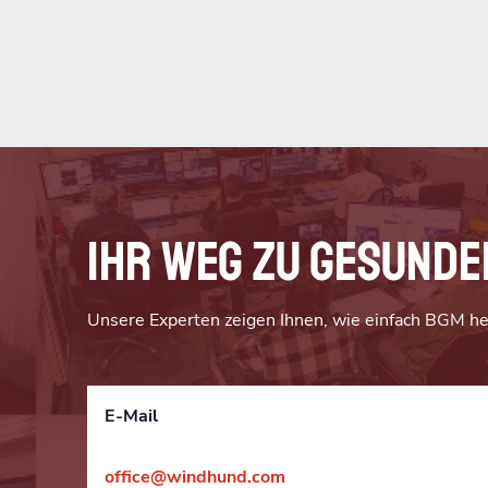
Ihr Weg zu gesunde
Unsere Experten zeigen Ihnen, wie einfach BGM he
E-Mail
office@windhund.com