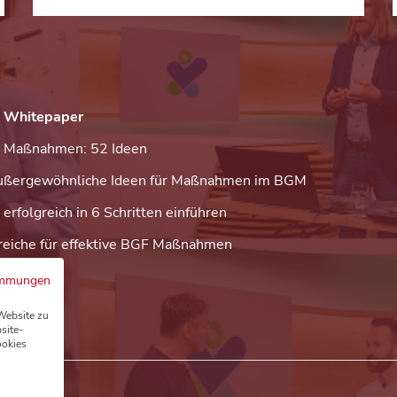
 Whitepaper
Maßnahmen: 52 Ideen
ußergewöhnliche Ideen für Maßnahmen im BGM
rfolgreich in 6 Schritten einführen
reiche für effektive BGF Maßnahmen
immungen
Website zu
site-
ookies