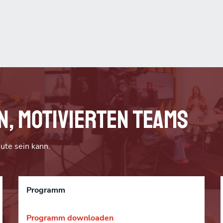
n, motivierten Teams
ute sein kann.
Programm
Programm downloaden