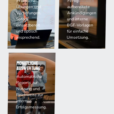
Praktische
Fertig
Übungen und
aufbereitete
Vertiefungen.
Ankündigungen
Sofort
und interne
einsatzbereit
BGF-Vorlagen
und optisch
für einfache
ansprechend.
Umsetzung.
Monatliche
Auswertung
Automatische
Reports zur
Nutzung und
Reichweite zur
internen
Erfolgsmessung.