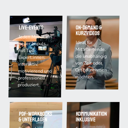
Live-Events
On-Demand &
Kurzvideos
Jeden Monat ein
Ideal für
neuer Impuls
Mitarbeitende,
mit Top-
die unabhängig
Expert:innen:
von Zeit oder
interaktiv,
Ort teilnehmen
motivierend und
möchten.
professionell
produziert.
PDF-Workbooks
Kommunikation
& Unterlagen
inklusive