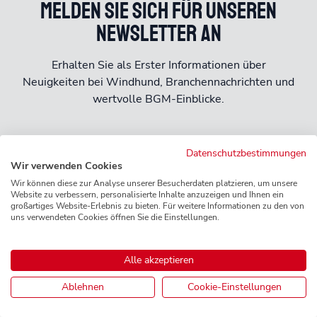
Melden Sie sich für unseren
Newsletter an
Erhalten Sie als Erster Informationen über
Neuigkeiten bei Windhund, Branchennachrichten und
wertvolle BGM-Einblicke.
Datenschutzbestimmungen
Newsletter abonnieren
Wir verwenden Cookies
Wir können diese zur Analyse unserer Besucherdaten platzieren, um unsere
Website zu verbessern, personalisierte Inhalte anzuzeigen und Ihnen ein
großartiges Website-Erlebnis zu bieten. Für weitere Informationen zu den von
uns verwendeten Cookies öffnen Sie die Einstellungen.
Häufig gestellte Fragen
Alle akzeptieren
Ablehnen
Cookie-Einstellungen
Hier finden Sie Antworten auf die häufigsten Fragen
zu Windhund 365.