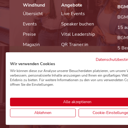
Windhund
Angebote
BGM
Übersicht
Live Events
BGM 
Events
Speaker buchen
15 a
Preise
Vital Leadership
BGM e
Magazin
QR Trainer:in
5 Be
Über uns
Movemagnet
Datenschutzbest
Wir verwenden Cookies
Kontakt
Digital Health Day
Wir können diese zur Analyse unserer Besucherdaten platzieren, um unsere 
verbessern, personalisierte Inhalte anzuzeigen und Ihnen ein großartiges Web
Erlebnis zu bieten. Für weitere Informationen zu den von uns verwendeten C
öffnen Sie die Einstellungen.
Alle akzeptieren
Instagram
Linkedin
Ablehnen
Cookie-Einstellung