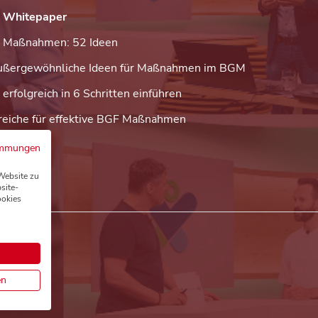
 Whitepaper
Maßnahmen: 52 Ideen
ußergewöhnliche Ideen für Maßnahmen im BGM
rfolgreich in 6 Schritten einführen
reiche für effektive BGF Maßnahmen
immungen
Website zu
site-
ookies
en