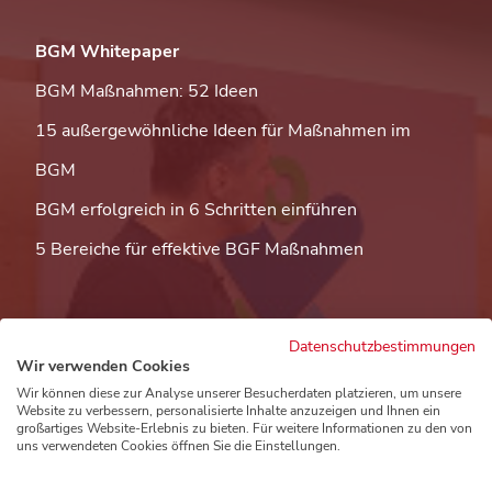
BGM Whitepaper
BGM Maßnahmen: 52 Ideen
15 außergewöhnliche Ideen für Maßnahmen im
BGM
BGM erfolgreich in 6 Schritten einführen
5 Bereiche für effektive BGF Maßnahmen
Datenschutzbestimmungen
Wir verwenden Cookies
Wir können diese zur Analyse unserer Besucherdaten platzieren, um unsere
Website zu verbessern, personalisierte Inhalte anzuzeigen und Ihnen ein
Instagram
Linkedin
großartiges Website-Erlebnis zu bieten. Für weitere Informationen zu den von
uns verwendeten Cookies öffnen Sie die Einstellungen.
Impressum