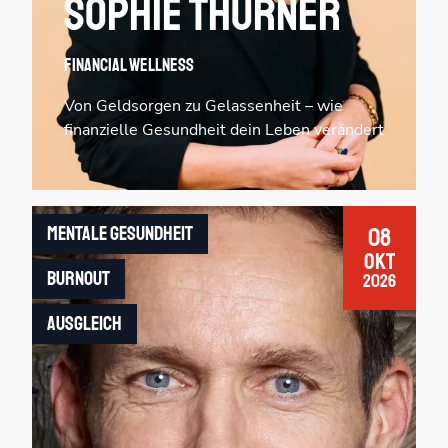
Sophie Thurner
Financial Wellness
Von Geldsorgen zu Gelassenheit – wie
finanzielle Gesundheit dein Leben verändert
Mentale Gesundheit
08
Okt
Burnout
2026
Ausgleich