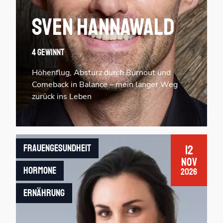
Sven Hannawald
4 Gewinnt
Höhenflug, Absturz durch Burnout und
Comeback in Balance – mein langer Weg
zurück ins Leben
Frauengesundheit
12
Nov
Hormone
2026
Ernährung