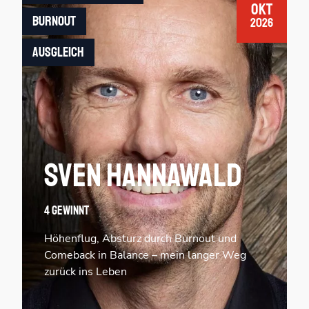
Okt
Burnout
2026
Ausgleich
Sven Hannawald
4 Gewinnt
Höhenflug, Absturz durch Burnout und
Comeback in Balance – mein langer Weg
zurück ins Leben