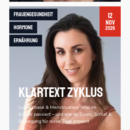
Frauengesundheit
12
Nov
Hormone
2026
Ernährung
Klartext Zyklus
Lutealphase & Menstruation. Was im
Körper passiert – und wie du Essen, Schlaf &
Bewegung für diese Tage anpasst