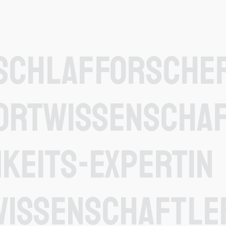
Schlafforsche
ortwissenscha
keits-Expertin
wissenschaftle