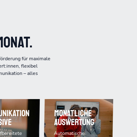
Monat.
förderung für maximale
t:innen, flexibel
nikation – alles
nikation
Monatliche
sive
Auswertung
ufbereitete
Automatische