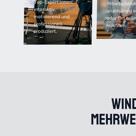
Top-Expert:innen:
Mitarbeitende
interaktiv,
unabhängig v
motivierend und
oder Ort tei
professionell
möchten.
produziert.
Win
Mehrwer