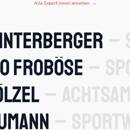
Alle Expert:innen ansehen. →
Hinterberger
go Froböse
Sp
ölzel
Achtsam
aumann
Sport