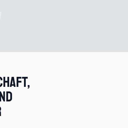
chaft,
nd
r