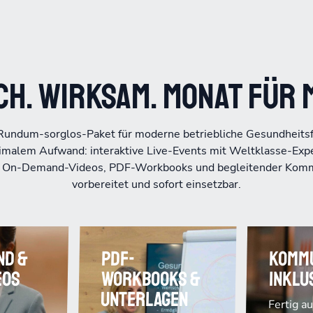
ch. Wirksam. Monat für 
Rundum-sorglos-Paket für moderne betriebliche Gesundheits
malem Aufwand: interaktive Live-Events mit Weltklasse-Exper
t On-Demand-Videos, PDF-Workbooks und begleitender Kommu
vorbereitet und sofort einsetzbar.
nd &
PDF-
Kommu
eos
Workbooks &
inklu
Unterlagen
Fertig a