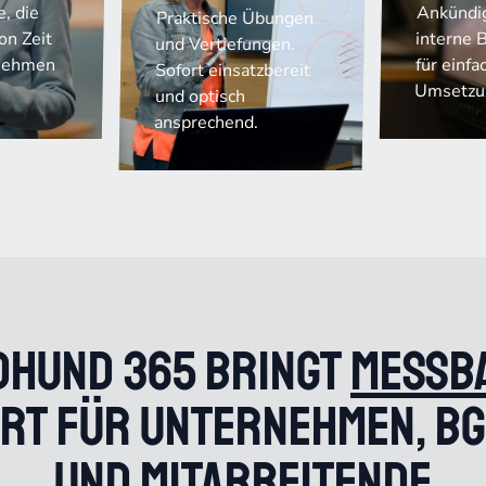
, die
Ankündi
Praktische Übungen
on Zeit
interne 
und Vertiefungen.
lnehmen
für einfa
Sofort einsatzbereit
Umsetzu
und optisch
ansprechend.
dhund 365 bringt
messb
t für Unternehmen, B
und Mitarbeitende