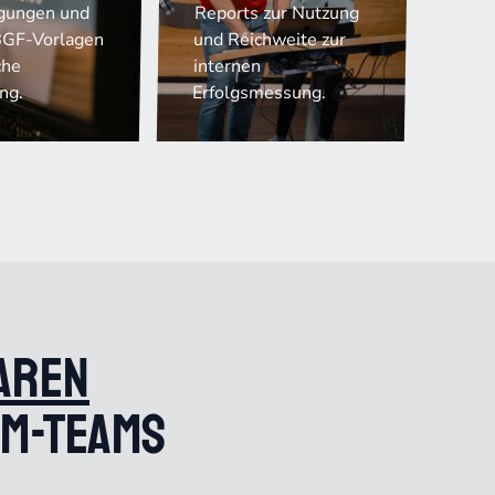
gungen und
Reports zur Nutzung
BGF-Vorlagen
und Reichweite zur
che
internen
ng.
Erfolgsmessung.
aren
GM-Teams