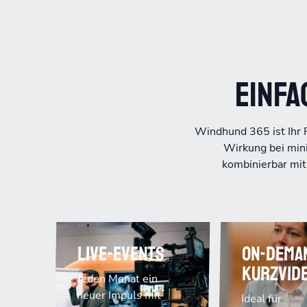
Einfa
Windhund 365 ist Ihr 
Wirkung bei mini
kombinierbar mi
Live-Events
On-Dema
Kurzvid
Jeden Monat ein
neuer Impuls mit
Ideal für