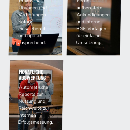
Praktische
Fertig
Übungen und
aufbereitete
Vertiefungen.
Ankündigungen
Sofort
und interne
einsatzbereit
BGF-Vorlagen
und optisch
für einfache
ansprechend.
Umsetzung.
Monatliche
Auswertung
Automatische
Reports zur
Nutzung und
Reichweite zur
internen
Erfolgsmessung.