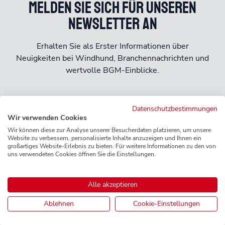
Melden Sie sich für unseren
Newsletter an
Erhalten Sie als Erster Informationen über
Neuigkeiten bei Windhund, Branchennachrichten und
wertvolle BGM-Einblicke.
Datenschutzbestimmungen
Newsletter abonnieren
Wir verwenden Cookies
Wir können diese zur Analyse unserer Besucherdaten platzieren, um unsere
Website zu verbessern, personalisierte Inhalte anzuzeigen und Ihnen ein
großartiges Website-Erlebnis zu bieten. Für weitere Informationen zu den von
uns verwendeten Cookies öffnen Sie die Einstellungen.
Häufig gestellte Fragen
Alle akzeptieren
Ablehnen
Cookie-Einstellungen
Hier finden Sie Antworten auf die häufigsten Fragen
zu Windhund 365.