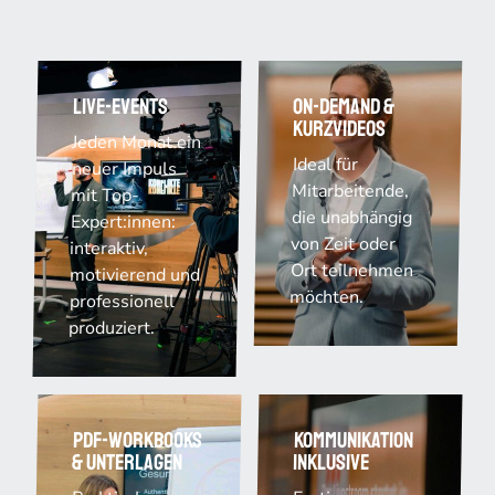
Live-Events
On-Demand &
Kurzvideos
Jeden Monat ein
Ideal für
neuer Impuls
Mitarbeitende,
mit Top-
die unabhängig
Expert:innen:
von Zeit oder
interaktiv,
Ort teilnehmen
motivierend und
möchten.
professionell
produziert.
PDF-Workbooks
Kommunikation
& Unterlagen
inklusive