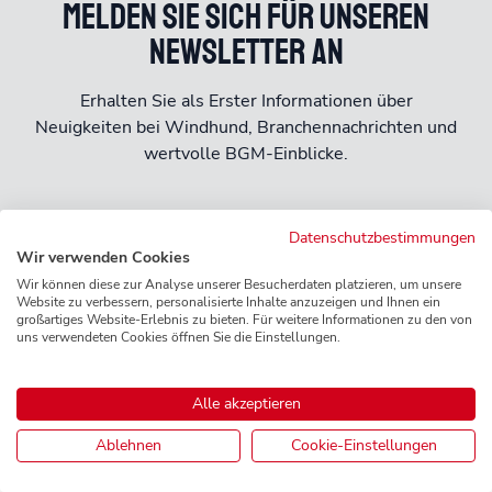
Melden Sie sich für unseren
Newsletter an
Erhalten Sie als Erster Informationen über
Neuigkeiten bei Windhund, Branchennachrichten und
wertvolle BGM-Einblicke.
Datenschutzbestimmungen
Newsletter abonnieren
Wir verwenden Cookies
Wir können diese zur Analyse unserer Besucherdaten platzieren, um unsere
Website zu verbessern, personalisierte Inhalte anzuzeigen und Ihnen ein
großartiges Website-Erlebnis zu bieten. Für weitere Informationen zu den von
uns verwendeten Cookies öffnen Sie die Einstellungen.
Häufig gestellte Fragen
Alle akzeptieren
Ablehnen
Cookie-Einstellungen
Hier finden Sie Antworten auf die häufigsten Fragen
zu Windhund 365.