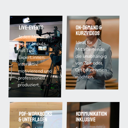
Live-Events
On-Demand &
Kurzvideos
Jeden Monat ein
Ideal für
neuer Impuls
Mitarbeitende,
mit Top-
die unabhängig
Expert:innen:
von Zeit oder
interaktiv,
Ort teilnehmen
motivierend und
möchten.
professionell
produziert.
PDF-Workbooks
Kommunikation
& Unterlagen
inklusive